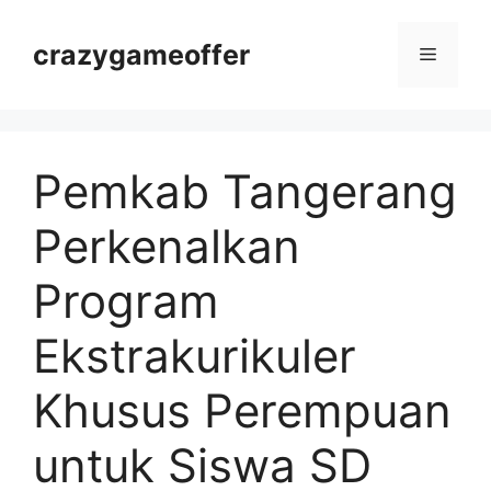
Langsung
ke
crazygameoffer
Menu
isi
Pemkab Tangerang
Perkenalkan
Program
Ekstrakurikuler
Khusus Perempuan
untuk Siswa SD