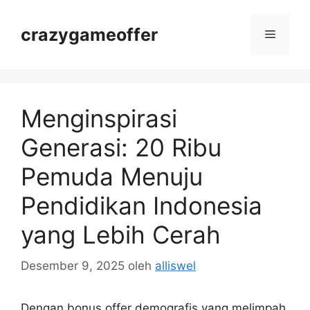
Langsung
ke
crazygameoffer
Menu
isi
Menginspirasi
Generasi: 20 Ribu
Pemuda Menuju
Pendidikan Indonesia
yang Lebih Cerah
Desember 9, 2025
oleh
alliswel
Dengan bonus offer demografis yang melimpah,