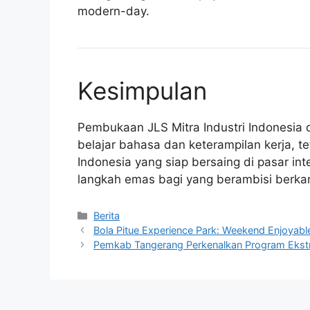
modern-day.
Kesimpulan
Pembukaan JLS Mitra Industri Indonesia 
belajar bahasa dan keterampilan kerja, t
Indonesia yang siap bersaing di pasar in
langkah emas bagi yang berambisi berkarir
Kategori
Berita
Bola Pitue Experience Park: Weekend Enjoyabl
Pemkab Tangerang Perkenalkan Program Ekstr