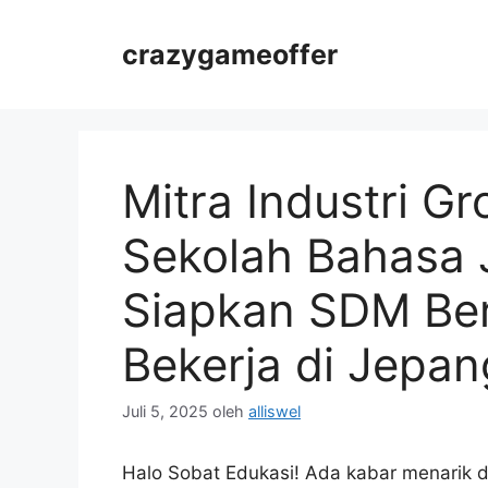
Langsung
ke
crazygameoffer
isi
Mitra Industri G
Sekolah Bahasa 
Siapkan SDM Ber
Bekerja di Jepan
Juli 5, 2025
oleh
alliswel
Halo Sobat Edukasi! Ada kabar menarik da