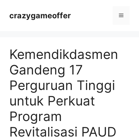
Langsung
ke
crazygameoffer
Menu
isi
Kemendikdasmen
Gandeng 17
Perguruan Tinggi
untuk Perkuat
Program
Revitalisasi PAUD