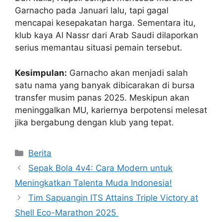
Garnacho pada Januari lalu, tapi gagal
mencapai kesepakatan harga. Sementara itu,
klub kaya Al Nassr dari Arab Saudi dilaporkan
serius memantau situasi pemain tersebut.
Kesimpulan:
Garnacho akan menjadi salah
satu nama yang banyak dibicarakan di bursa
transfer musim panas 2025. Meskipun akan
meninggalkan MU, kariernya berpotensi melesat
jika bergabung dengan klub yang tepat.
Kategori
Berita
Sepak Bola 4v4: Cara Modern untuk
Meningkatkan Talenta Muda Indonesia!
Tim Sapuangin ITS Attains Triple Victory at
Shell Eco-Marathon 2025