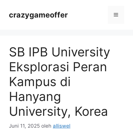
Langsung
ke
crazygameoffer
Menu
isi
SB IPB University
Eksplorasi Peran
Kampus di
Hanyang
University, Korea
Juni 11, 2025
oleh
alliswel