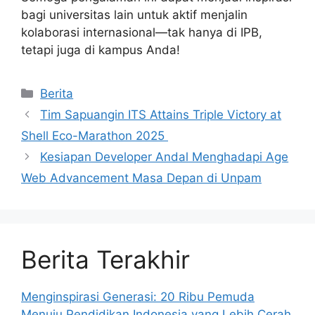
bagi universitas lain untuk aktif menjalin
kolaborasi internasional—tak hanya di IPB,
tetapi juga di kampus Anda!
Kategori
Berita
Tim Sapuangin ITS Attains Triple Victory at
Shell Eco-Marathon 2025
Kesiapan Developer Andal Menghadapi Age
Web Advancement Masa Depan di Unpam
Berita Terakhir
Menginspirasi Generasi: 20 Ribu Pemuda
Menuju Pendidikan Indonesia yang Lebih Cerah