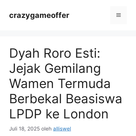
Langsung
ke
crazygameoffer
Menu
isi
Dyah Roro Esti:
Jejak Gemilang
Wamen Termuda
Berbekal Beasiswa
LPDP ke London
Juli 18, 2025
oleh
alliswel