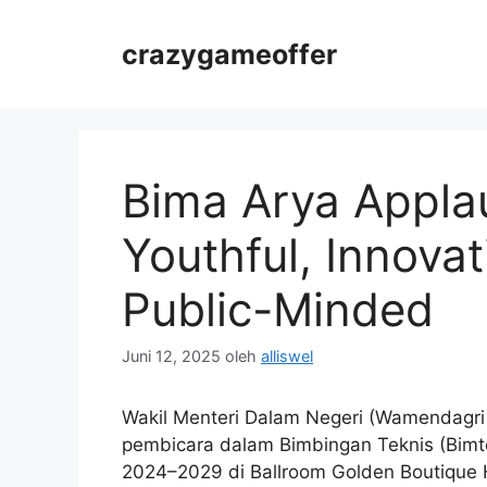
Langsung
ke
crazygameoffer
isi
Bima Arya Appla
Youthful, Innovat
Public-Minded
Juni 12, 2025
oleh
alliswel
Wakil Menteri Dalam Negeri (Wamendagr
pembicara dalam Bimbingan Teknis (Bimte
2024–2029 di Ballroom Golden Boutique H