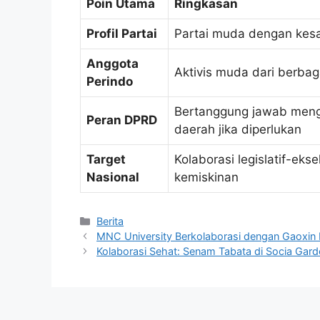
Poin Utama
Ringkasan
Profil Partai
Partai muda dengan kesa
Anggota
Aktivis muda dari berbag
Perindo
Bertanggung jawab meng
Peran DPRD
daerah jika diperlukan
Target
Kolaborasi legislatif-ek
Nasional
kemiskinan
Kategori
Berita
MNC University Berkolaborasi dengan Gaoxin E
Kolaborasi Sehat: Senam Tabata di Socia Gar