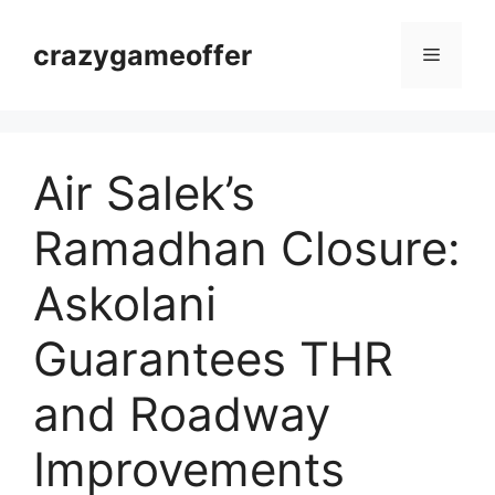
Langsung
ke
crazygameoffer
Menu
isi
Air Salek’s
Ramadhan Closure:
Askolani
Guarantees THR
and Roadway
Improvements